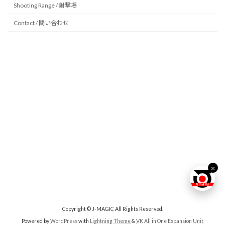
Shooting Range / 射撃場
Contact / 問い合わせ
−
×
□
J-MAGIC 公式AIチャット
【AI chat試験導入中】

こんにちは！J-MAGICです！

お気軽に話しかけてください！
×
Copyright © J-MAGIC All Rights Reserved.
Powered by
WordPress
with
Lightning Theme
&
VK All in One Expansion Unit