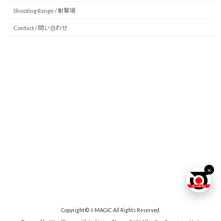
Shooting Range / 射撃場
Contact / 問い合わせ
−
×
□
J-MAGIC 公式AIチャット
【AI chat試験導入中】

こんにちは！J-MAGICです！

お気軽に話しかけてください！
×
Copyright © J-MAGIC All Rights Reserved.