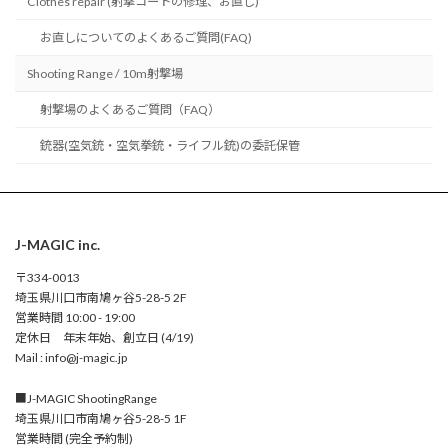
Clothes repair (射撃コートの修理、お直し)
お直しについてのよくあるご質問(FAQ)
Shooting Range / 10m射撃場
射撃場のよくあるご質問（FAQ）
銃器(空気銃・空気拳銃・ライフル銃)の委託保管
J-MAGIC inc.
〒334-0013
埼玉県川口市南鳩ヶ谷5-28-5 2F
営業時間 10:00 - 19:00
定休日 年末年始、創立日 (4/19)
Mail : info@j-magic.jp
■J-MAGIC ShootingRange
埼玉県川口市南鳩ヶ谷5-28-5 1F
営業時間 (完全予約制)