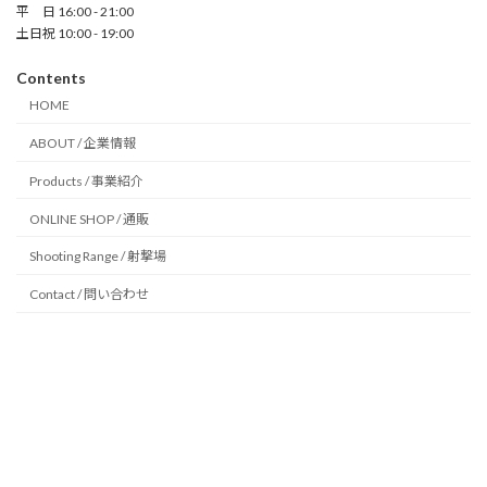
平 日 16:00 - 21:00
土日祝 10:00 - 19:00
Contents
HOME
ABOUT / 企業情報
Products / 事業紹介
ONLINE SHOP / 通販
Shooting Range / 射撃場
Contact / 問い合わせ
−
×
□
J-MAGIC 公式AIチャット
【AI chat試験導入中】

こんにちは！J-MAGICです！
